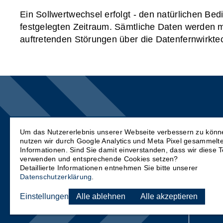
Ein Sollwertwechsel erfolgt - den natürlichen Be
festgelegten Zeitraum. Sämtliche Daten werden mi
auftretenden Störungen über die Datenfernwirkte
Um das Nutzererlebnis unserer Webseite verbessern zu könn
nutzen wir durch Google Analytics und Meta Pixel gesammelt
KÄLTE-KLIMA GmbH Bertuleit &
ART 
Informationen.
Sind Sie damit einverstanden, dass wir diese T
Müller
Biel
verwenden und entsprechende Cookies setzen?
Detaillierte Informationen entnehmen Sie bitte unserer
Hameln - Hannover
Datenschutzerklärung
.
KÄL
Joh. Mattern KÄLTE-KLIMA GmbH
Dres
Einstellungen
Alle ablehnen
Alle akzeptieren
Northeim - Kassel