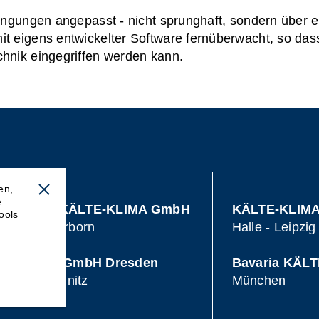
dingungen angepasst - nicht sprunghaft, sondern über 
t eigens entwickelter Software fernüberwacht, so dass 
chnik eingegriffen werden kann.
en,
e
Bertuleit KÄLTE-KLIMA GmbH
KÄLTE-KLIMA 
ools
efeld - Paderborn
Halle - Leipzig
TE-KLIMA GmbH Dresden
Bavaria KÄL
den - Chemnitz
München